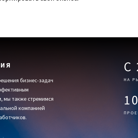
C
СИЯ
решения бизнес-задач
НА Р
ффективным
1
, мы также стремимся
еальной компанией
ПРОЕ
аботчиков.