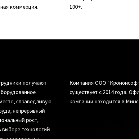
ная коммерция.
100+.
трудники получают
Компания ООО “Крононсоф
оборудованное
существует с 2014 года. Оф
место, справедливую
компании находится в Минс
руда, непрерывный
ональный рост,
в выборе технологий
изации проекта,