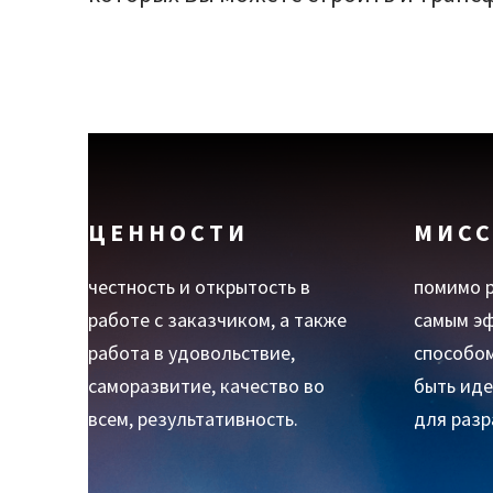
ЦЕННОСТИ
МИС
честность и открытость в
помимо 
работе с заказчиком, а также
самым э
работа в удовольствие,
способом
саморазвитие, качество во
быть ид
всем, результативность.
для разр