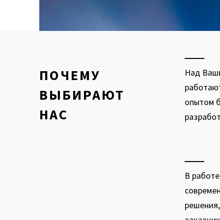
ПОЧЕМУ
Над Ваш
работают
ВЫБИРАЮТ
опытом б
НАС
разрабо
В работе
современ
решения,
заказчи