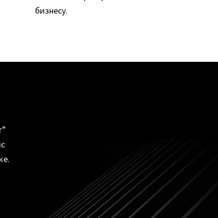
бизнесу.
т”
ис
ке.