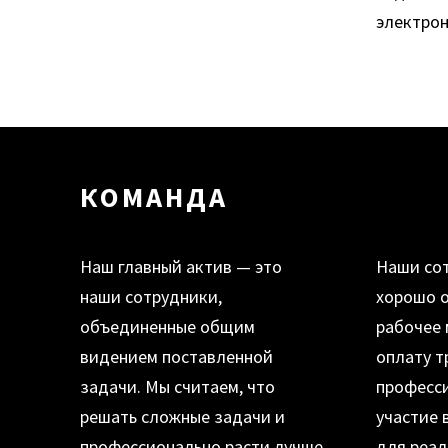
электрон
КОМАНДА
Наш главный актив — это
Наши со
наши сотрудники,
хорошо 
объединенные общим
рабочее 
видением поставленной
оплату т
задачи. Мы считаем, что
професси
решать сложные задачи и
участие 
профессионально расти лучше
для реал