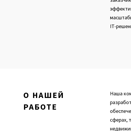
эффекти
масштаб
IT-решен
О НАШЕЙ
Наша ком
разработ
РАБОТЕ
обеспече
сферах, 
недвижим